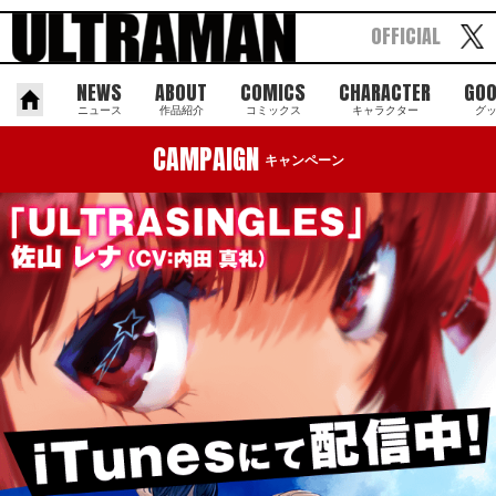
OFFICIAL
NEWS
ABOUT
COMICS
CHARACTER
GO
ニュース
作品紹介
コミックス
キャラクター
グ
CAMPAIGN
キャンペーン