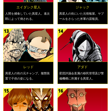
エイダシク星人
ジャック
人間を捕食していた異星人。進次
異星人の街にいた元情報屋。ヤプ
郎によって倒される。
ールをさらった米軍の諜報員。
レッド
アダド
異星人の街の元チャンプ。擬態装
星団評議会直属の移民管理及び警
置で子供の姿になる。
備機構に所属する異星人。