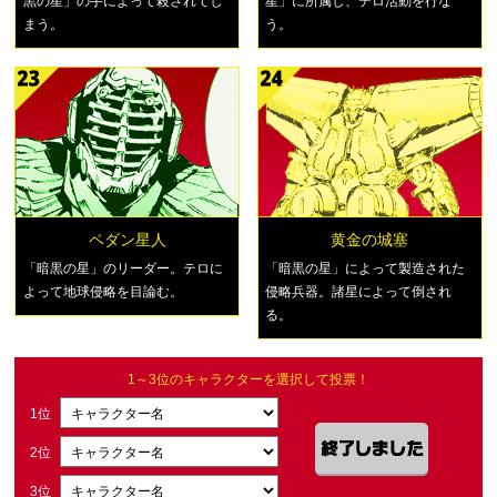
黒の星」の手によって殺されてし
星」に所属し、テロ活動を行な
まう。
う。
ペダン星人
黄金の城塞
「暗黒の星」のリーダー。テロに
「暗黒の星」によって製造された
よって地球侵略を目論む。
侵略兵器。諸星によって倒され
る。
1～3位のキャラクターを選択して投票！
1位
2位
3位