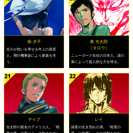
南 夕子
東 光太郎
（タロウ）
北斗が想いを寄せる年上の異星
人。飛行機事故により家族を失
ニューヨーク在住の日本人。謎の
う。
薬によって超人的な力を得る。
デイブ
レイ
光太郎の親友のアメリカ人。「暗
諸星の生き別れの弟。「暗黒の