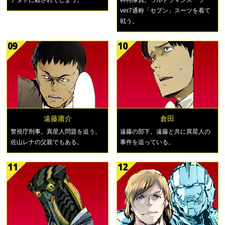
アダドに殺されてしまう。
科特隊員。ウルトラマンスーツ
ver7通称「セブン」スーツを着て
戦う。
遠藤庸介
倉田
警視庁刑事。異星人問題を追う。
遠藤の部下。遠藤と共に異星人の
佐山レナの父親でもある。
事件を追っている。