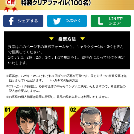
投票はこのページ下の選択フォームから、キャラクター1位～3位を選ん
で投票してください。
1位：3点、2位：2点、3位：1点で集計をし、総得点によって順位を決定
いたします。
※応募は、ハガキ・WEBそれぞれ１回ずつの応募が可能です。同じ方法での複数投票は無
効とさせていただきます。
↓ハガキでの応募方法
※プレゼントの抽選は、応募者全体の中からランダムに決定いたしますので、希望賞品の
記入は必要ありません。
※お客様の個人情報は厳重に管理し、賞品の発送以外には利用いたしません。