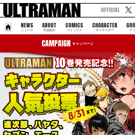
OFFICIAL
NEWS
ABOUT
COMICS
CHARACTER
GO
ニュース
作品紹介
コミックス
キャラクター
グ
CAMPAIGN
キャンペーン