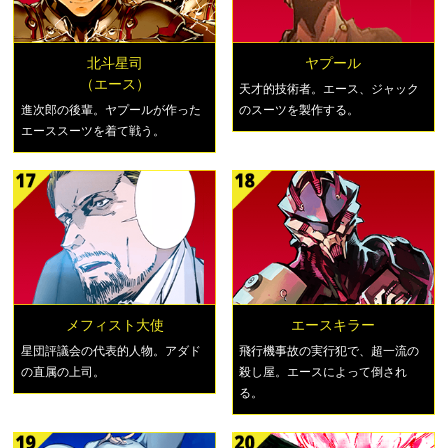
北斗星司
ヤプール
（エース）
天才的技術者。エース、ジャック
進次郎の後輩。ヤプールが作った
のスーツを製作する。
エーススーツを着て戦う。
メフィスト大使
エースキラー
星団評議会の代表的人物。アダド
飛行機事故の実行犯で、超一流の
の直属の上司。
殺し屋。エースによって倒され
る。