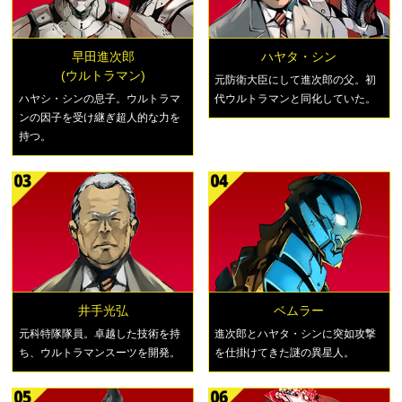
早田進次郎
ハヤタ・シン
(ウルトラマン)
元防衛大臣にして進次郎の父。初
ハヤシ・シンの息子。ウルトラマ
代ウルトラマンと同化していた。
ンの因子を受け継ぎ超人的な力を
持つ。
井手光弘
ベムラー
元科特隊隊員。卓越した技術を持
進次郎とハヤタ・シンに突如攻撃
ち、ウルトラマンスーツを開発。
を仕掛けてきた謎の異星人。