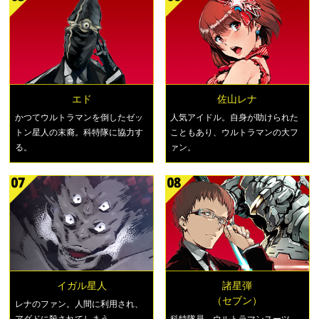
エド
佐山レナ
かつてウルトラマンを倒したゼッ
人気アイドル。自身が助けられた
トン星人の末裔。科特隊に協力す
こともあり、ウルトラマンの大フ
る。
ァン。
イガル星人
諸星弾
（セブン）
レナのファン。人間に利用され、