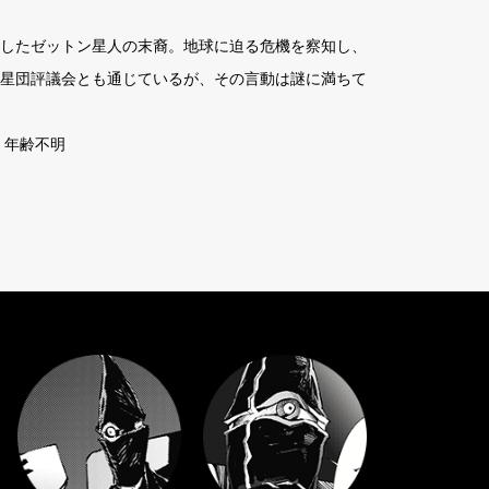
したゼットン星人の末裔。地球に迫る危機を察知し、
星団評議会とも通じているが、その言動は謎に満ちて
g 年齢不明