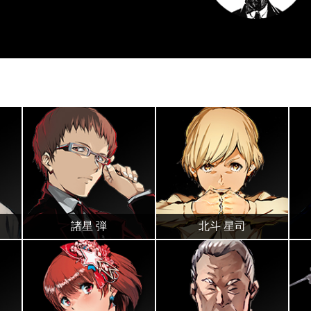
諸星 弾
北斗 星司