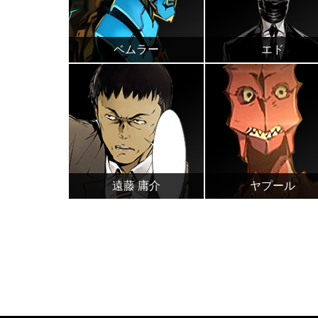
ベムラー
エド
遠藤 庸介
ヤプール