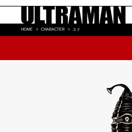
HOME
CHARACTER
エド