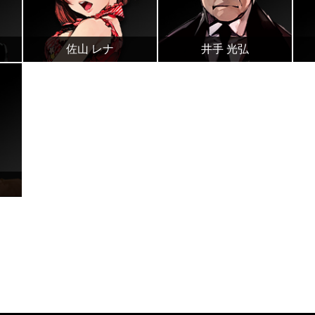
佐山 レナ
井手 光弘