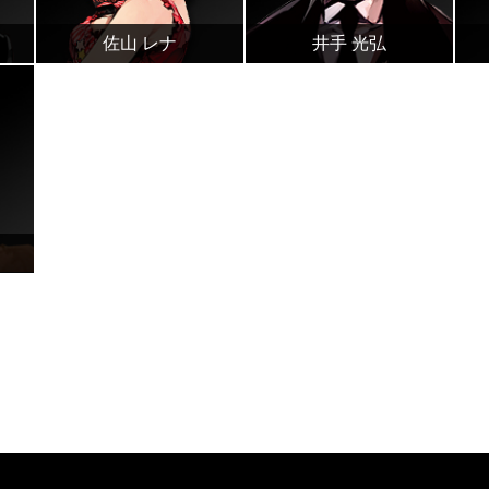
佐山 レナ
井手 光弘