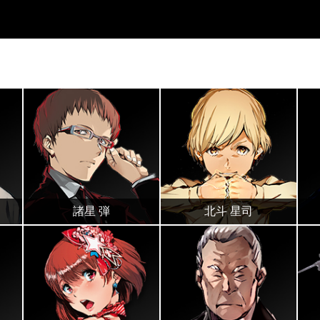
諸星 弾
北斗 星司