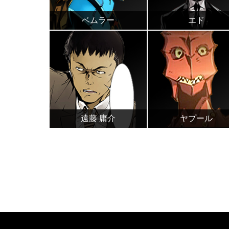
ベムラー
エド
遠藤 庸介
ヤプール