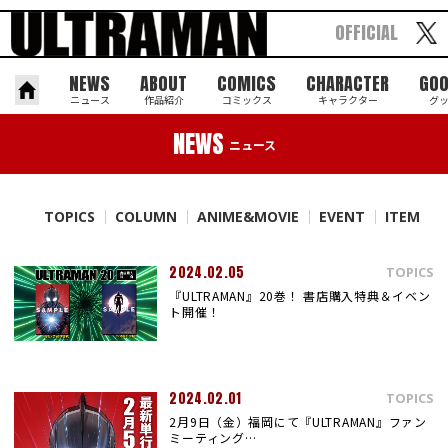
OFFICIAL
NEWS
ABOUT
COMICS
CHARACTER
GO
ニュース
作品紹介
コミックス
キャラクター
グ
NEWS
ニュース
TOPICS
COLUMN
ANIME&MOVIE
EVENT
ITEM
2024.02.05
TOPICS
『ULTRAMAN』20巻！ 書店購入特典＆イベン
ト開催！
2024.02.01
TOPICS
2月9日（金）福岡にて『ULTRAMAN』ファン
ミーティング…