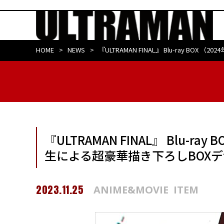
HOME
NEWS
『ULTRAMAN FINAL』 Blu-ray 
『ULTRAMAN FINAL』 Blu-
生による超豪華描き下ろしBOXデ
2023.11.25
ANIME&MOVIE
ITEM