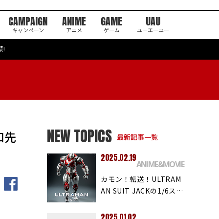
CAMPAIGN
ANIME
GAME
UAU
キャンペーン
アニメ
ゲーム
ユーエーユー
禁!
NEW TOPICS
下口先
最新記事一覧
2025.02.19
ANIME&MOVIE
カモン！転送！ULTRAM
AN SUIT JACKの1/6ス…
2025.01.02