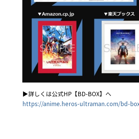
▶詳しくは公式HP【BD-BOX】へ
https://anime.heros-ultraman.com/bd-bo