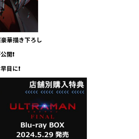
超豪華描き下ろし
公開❗
早目に❗