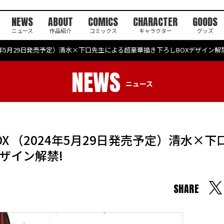
NEWS
ABOUT
COMICS
CHARACTER
GOODS
ニュース
作品紹介
コミックス
キャラクター
グッズ
BOX （2024年5月29日発売予定）清水×下口先生による超豪華描き下ろしBOXデザイン解
NEWS
ニュース
ray BOX （2024年5月29日発売予定）清水×
ザイン解禁!
SHARE