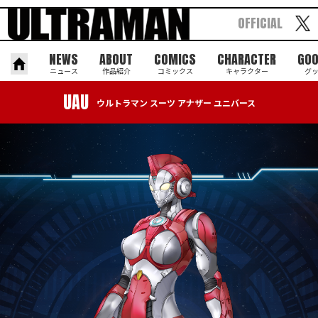
OFFICIAL
NEWS
ABOUT
COMICS
CHARACTER
GO
ニュース
作品紹介
コミックス
キャラクター
グ
UAU
ウルトラマン スーツ アナザー ユニバース