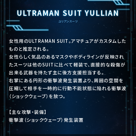
ULTRAMAN SUIT YULLIAN
ユリアンスーツ
女性用のULTRAMAN SUIT。アマチュアがカスタムした
ものと推定される。
女性らしく気品のあるマスクやボディラインが反映され
たスーツは他のSUITに比べて軽装で、直接的な殺傷が
出来る武器を持たず主に後方支援担当する。
右掌にある円形の衝撃波発生装置より、周囲の空間を
圧縮して相手を一時的に行動不能状態に陥れる衝撃波
（ショックウェーブ）を放つ。
【主な攻撃・装備】
衝撃波（ショックウェーブ）発生装置