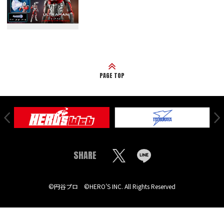
PAGE TOP
SHARE
©円谷プロ ©HERO’S INC. All Rights Reserved