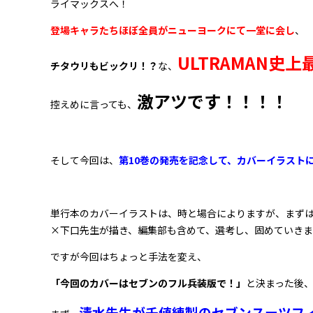
ライマックスへ！
登場キャラたちほぼ全員がニューヨークにて一堂に会し
、
ULTRAMAN史
チタウリもビックリ！？
な、
激アツです！！！！
控えめに言っても、
そして今回は、
第10巻の発売を記念して、カバーイラスト
単行本のカバーイラストは、時と場合によりますが、まず
×下口先生が描き、編集部も含めて、選考し、固めていきま
ですが今回はちょっと手法を変え、
「今回のカバーはセブンのフル兵装版で！」
と決まった後
清水先生が千値練製のセブンスーツフ