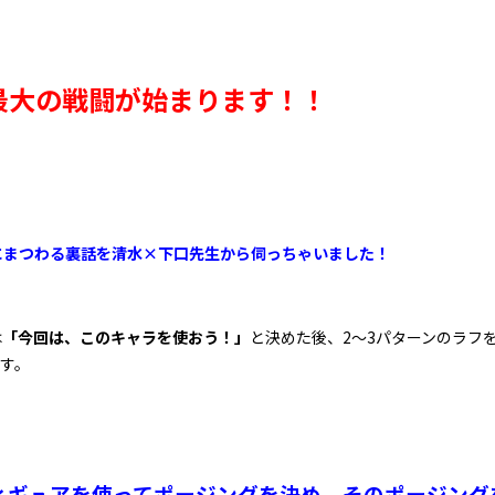
上最大の戦闘が始まります！！
にまつわる裏話を清水×下口先生から伺っちゃいました！
は
「今回は、このキャラを使おう！」
と決めた後、2～3パターンのラフ
す。
、
ィギュアを使ってポージングを決め、
そのポージング