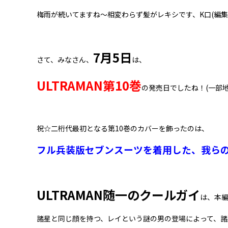
梅雨が続いてますね～相変わらず髪がレキシです、K口(編集
7月5日
さて、みなさん、
は、
ULTRAMAN第10巻
の発売日でしたね！(一部地
祝☆二桁代最初となる第10巻のカバーを飾ったのは、
フル兵装版セブンスーツを着用した、我ら
ULTRAMAN随一のクールガイ
は、本
諸星と同じ顔を持つ、レイという謎の男の登場によって、