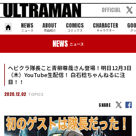
OFFICIAL
NEWS
ABOUT
COMICS
CHARACTER
GO
ニュース
作品紹介
コミックス
キャラクター
グ
NEWS
ニュース
ヘビクラ隊長こと青柳尊哉さん登場！明日12月3日
（木）YouTube生配信！ 白石稔ちゃんねるに注
目！！
2020.12.02
TOPICS
SHARE