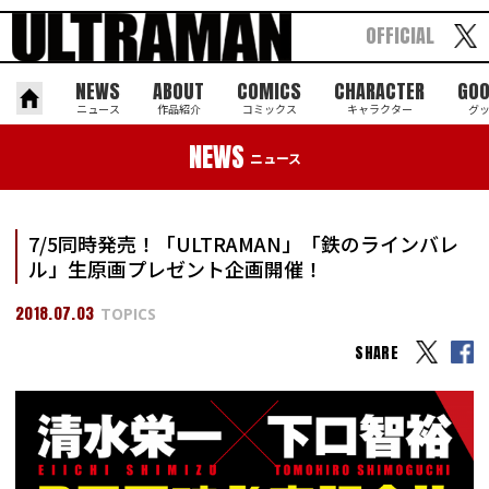
OFFICIAL
NEWS
ABOUT
COMICS
CHARACTER
GO
ニュース
作品紹介
コミックス
キャラクター
グ
NEWS
ニュース
7/5同時発売！「ULTRAMAN」「鉄のラインバレ
ル」生原画プレゼント企画開催！
2018.07.03
TOPICS
SHARE